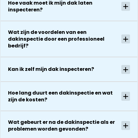
Hoe vaak moet ik mijn dak laten
aanrader!
dakdekker Ja
stand van
inspecteren?
bedanken
zaken.
voor de
De reparatie
uitvoering en
gaat
Wat zijn de voordelen van een
zijn
vervolgens
dakinspectie door een professioneel
vriendelijkheid
conform
bedrijf?
Het is nog
afspraak en
steeds
onverwachte
droog!!! Dus
zaken die ze
Kan ik zelf mijn dak inspecteren?
zeker een 5
tegenkomen
sterren revie
worden
waard door
vakkundig
zijn
gerepareerd
Hoe lang duurt een dakinspectie en wat
vakkundighei
zonder extra
zijn de kosten?
en snelle
kosten. Maar
service
ook dan
communeren
Wat gebeurt er na de dakinspectie als er
ze goed en
problemen worden gevonden?
transparant. I