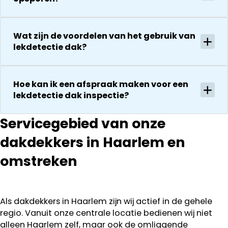
zeker een 5
tegenkomen
sterren revie
worden
waard door
vakkundig
Wat zijn de voordelen van het gebruik van
zijn
gerepareerd
lekdetectie dak?
vakkundighei
zonder extra
en snelle
kosten. Maar
service
ook dan
Hoe kan ik een afspraak maken voor een
communeren
lekdetectie dak inspectie?
ze goed en
transparant. I
Servicegebied van onze
kan ze
dakdekkers in Haarlem en
aanraden.
omstreken
Als dakdekkers in Haarlem zijn wij actief in de gehele
regio. Vanuit onze centrale locatie bedienen wij niet
alleen Haarlem zelf, maar ook de omliggende