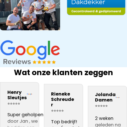
Wat onze klanten zeggen
bedrijf na onze
Snel gewerkt.
kwaliteit
inspectie,
ervaring
Prima
materiaal. Zij
Dakdekker Ja
Henry
Rieneke
Jolanda
daarom aan
kwaliteit.
vakmannen
gebeld, die
Sleutjes
Schreude
Damen
iedereen
Vooral dat
Harrie en Atill
reageerde
⭐⭐⭐⭐⭐
r
⭐⭐⭐⭐⭐
adviseren .👍👍👍
de
hebben
direct en een
⭐⭐⭐⭐⭐
Super geholpen
dakinspectie
voortreffelijke
dag later sto
2 weken
door Jan , we
live gevolgd
Top bedrijf!
werk
Jan al op het
geleden na