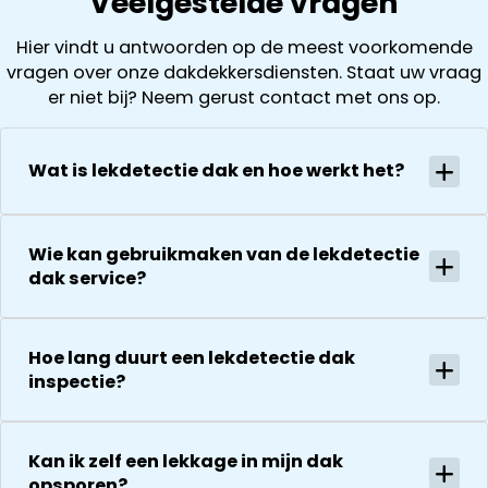
Veelgestelde vragen
schoorsteen
tegengekom
het loskoppel
achterstallig
( laten ook
Hier vindt u antwoorden op de meest voorkomende
en
onderhoud
foto’s zien). D
vragen over onze dakdekkersdiensten. Staat uw vraag
terugplaatse
had. Wij
offerte is
er niet bij? Neem gerust contact met ons op.
van de
kregen direct
vervolgens
zonnepanelen
een offerte
helder en
Alles goed
uitgewerkt en
gedurende he
Wat is lekdetectie dak en hoe werkt het?
gecoördineer
na 1 week late
hele proces
en
al helemaal
houden ze je
georganiseer
herstel. Nu 1
goed op de
absoluut een
Wie kan gebruikmaken van de lekdetectie
week later wil
hoogte van d
aanrader!
dak service?
dakdekker Ja
stand van
bedanken
zaken.
voor de
De reparatie
uitvoering en
Hoe lang duurt een lekdetectie dak
gaat
zijn
inspectie?
vervolgens
vriendelijkheid
conform
Het is nog
afspraak en
steeds
onverwachte
Kan ik zelf een lekkage in mijn dak
droog!!! Dus
opsporen?
zaken die ze