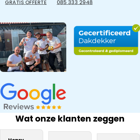
GRATIS OFFERTE
085 333 2948
Wat onze klanten zeggen
bedrijf na onze
Snel gewerkt.
kwaliteit
inspectie,
ervaring
Prima
materiaal. Zij
Dakdekker Ja