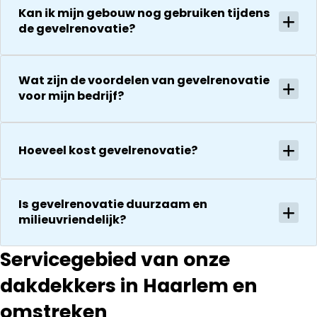
uitvoering en
gaat
Kan ik mijn gebouw nog gebruiken tijdens
zijn
vervolgens
de gevelrenovatie?
vriendelijkheid
conform
Het is nog
afspraak en
steeds
onverwachte
Wat zijn de voordelen van gevelrenovatie
droog!!! Dus
zaken die ze
voor mijn bedrijf?
zeker een 5
tegenkomen
sterren revie
worden
waard door
vakkundig
zijn
Hoeveel kost gevelrenovatie?
gerepareerd
vakkundighei
zonder extra
en snelle
kosten. Maar
service
ook dan
Is gevelrenovatie duurzaam en
communeren
milieuvriendelijk?
ze goed en
transparant. I
Servicegebied van onze
kan ze
dakdekkers in Haarlem en
aanraden.
omstreken