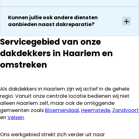
en snelle
kosten. Maar
service
ook dan
Kunnen jullie ook andere diensten
communeren
aanbieden naast dakreparatie?
ze goed en
transparant. I
kan ze
Servicegebied van onze
aanraden.
dakdekkers in Haarlem en
omstreken
Als dakdekkers in Haarlem zijn wij actief in de gehele
regio. Vanuit onze centrale locatie bedienen wij niet
alleen Haarlem zelf, maar ook de omliggende
gemeenten zoals
Bloemendaal
,
Heemstede
,
Zandvoort
en
Velsen
.
Ons werkgebied strekt zich verder uit naar